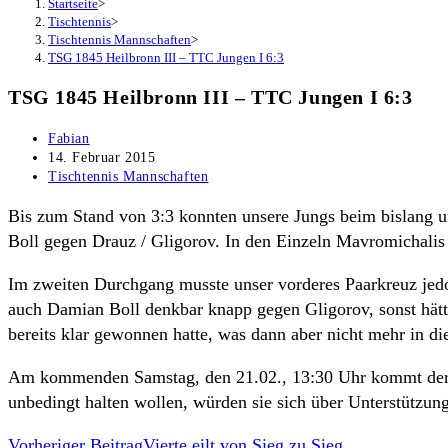
Startseite
>
Tischtennis
>
Tischtennis Mannschaften
>
TSG 1845 Heilbronn III – TTC Jungen I 6:3
TSG 1845 Heilbronn III – TTC Jungen I 6:3
Beitrags-
Fabian
Autor:
Beitrag
14. Februar 2015
veröffentlicht:
Beitrags-
Tischtennis Mannschaften
Kategorie:
Bis zum Stand von 3:3 konnten unsere Jungs beim bislang u
Boll gegen Drauz / Gligorov. In den Einzeln Mavromichali
Im zweiten Durchgang musste unser vorderes Paarkreuz jedoc
auch Damian Boll denkbar knapp gegen Gligorov, sonst hätt
bereits klar gewonnen hatte, was dann aber nicht mehr in d
Am kommenden Samstag, den 21.02., 13:30 Uhr kommt der T
unbedingt halten wollen, würden sie sich über Unterstützun
Weitere
Vorheriger Beitrag
Vierte eilt von Sieg zu Sieg