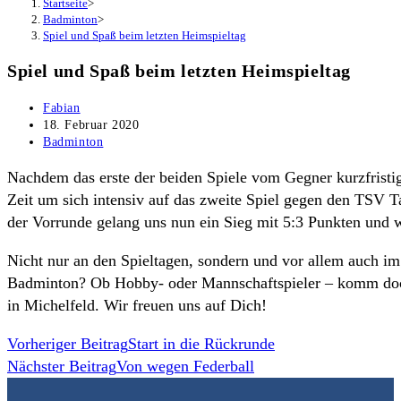
Startseite
>
Badminton
>
Spiel und Spaß beim letzten Heimspieltag
Spiel und Spaß beim letzten Heimspieltag
Beitrags-
Fabian
Autor:
Beitrag
18. Februar 2020
veröffentlicht:
Beitrags-
Badminton
Kategorie:
Nachdem das erste der beiden Spiele vom Gegner kurzfristi
Zeit um sich intensiv auf das zweite Spiel gegen den TSV 
der Vorrunde gelang uns nun ein Sieg mit 5:3 Punkten und wi
Nicht nur an den Spieltagen, sondern und vor allem auch im
Badminton? Ob Hobby- oder Mannschaftspieler – komm doch 
in Michelfeld. Wir freuen uns auf Dich!
Weitere
Vorheriger Beitrag
Start in die Rückrunde
Nächster Beitrag
Von wegen Federball
Artikel
ansehen