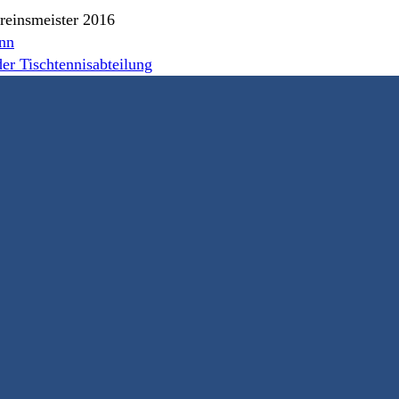
inn
der Tischtennisabteilung