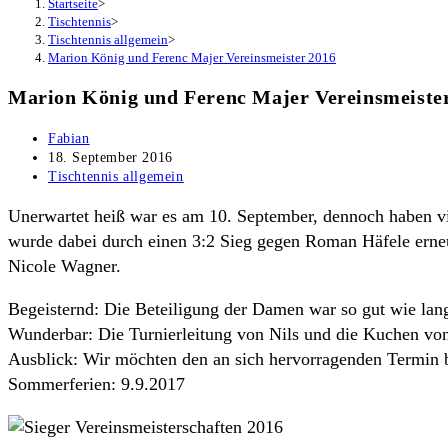
Startseite
>
Tischtennis
>
Tischtennis allgemein
>
Marion König und Ferenc Majer Vereinsmeister 2016
Marion König und Ferenc Majer Vereinsmeiste
Beitrags-
Fabian
Autor:
Beitrag
18. September 2016
veröffentlicht:
Beitrags-
Tischtennis allgemein
Kategorie:
Unerwartet heiß war es am 10. September, dennoch haben v
wurde dabei durch einen 3:2 Sieg gegen Roman Häfele erneu
Nicole Wagner.
Begeisternd: Die Beteiligung der Damen war so gut wie lan
Wunderbar: Die Turnierleitung von Nils und die Kuchen vo
Ausblick: Wir möchten den an sich hervorragenden Termin b
Sommerferien: 9.9.2017