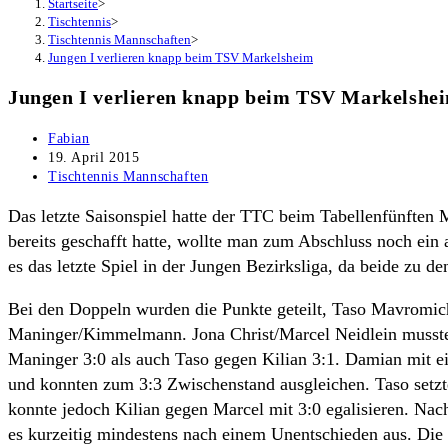
Startseite
>
Tischtennis
>
Tischtennis Mannschaften
>
Jungen I verlieren knapp beim TSV Markelsheim
Jungen I verlieren knapp beim TSV Markelshe
Beitrags-
Fabian
Autor:
Beitrag
19. April 2015
veröffentlicht:
Beitrags-
Tischtennis Mannschaften
Kategorie:
Das letzte Saisonspiel hatte der TTC beim Tabellenfünften
bereits geschafft hatte, wollte man zum Abschluss noch ein
es das letzte Spiel in der Jungen Bezirksliga, da beide zu d
Bei den Doppeln wurden die Punkte geteilt, Taso Mavromich
Maninger/Kimmelmann. Jona Christ/Marcel Neidlein mussten
Maninger 3:0 als auch Taso gegen Kilian 3:1. Damian mit 
und konnten zum 3:3 Zwischenstand ausgleichen. Taso setzt
konnte jedoch Kilian gegen Marcel mit 3:0 egalisieren. Na
es kurzeitig mindestens nach einem Unentschieden aus. Die