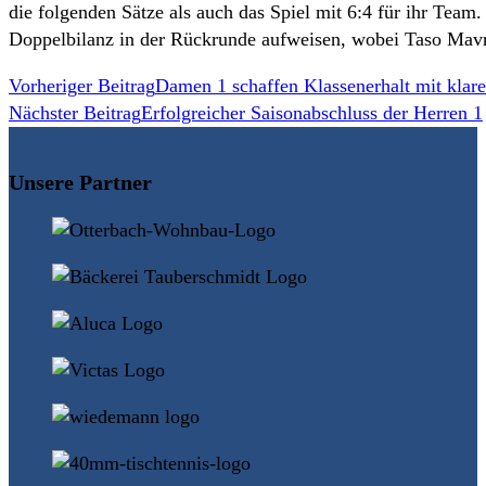
die folgenden Sätze als auch das Spiel mit 6:4 für ihr Team.
Doppelbilanz in der Rückrunde aufweisen, wobei Taso Mavr
Weitere
Vorheriger Beitrag
Damen 1 schaffen Klassenerhalt mit klar
Nächster Beitrag
Erfolgreicher Saisonabschluss der Herren 1
Artikel
ansehen
Unsere Partner