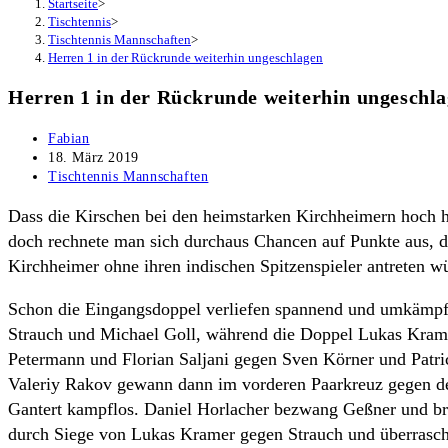
Startseite
>
Tischtennis
>
Tischtennis Mannschaften
>
Herren 1 in der Rückrunde weiterhin ungeschlagen
Herren 1 in der Rückrunde weiterhin ungeschl
Beitrags-
Fabian
Autor:
Beitrag
18. März 2019
veröffentlicht:
Beitrags-
Tischtennis Mannschaften
Kategorie:
Dass die Kirschen bei den heimstarken Kirchheimern hoch 
doch rechnete man sich durchaus Chancen auf Punkte aus, de
Kirchheimer ohne ihren indischen Spitzenspieler antreten 
Schon die Eingangsdoppel verliefen spannend und umkämpft
Strauch und Michael Goll, während die Doppel Lukas Kra
Petermann und Florian Saljani gegen Sven Körner und Patri
Valeriy Rakov gewann dann im vorderen Paarkreuz gegen den
Gantert kampflos. Daniel Horlacher bezwang Geßner und br
durch Siege von Lukas Kramer gegen Strauch und überrasch