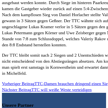
ausgebaut werden konnte. Durch Siege im hinteren Paarkr
kamen die Gastgeber wieder zurück auf einen 5:4-Zwischen
Nach dem kampflosen Sieg von Daniel Horlacher stellte Val
gewann in 3 Sätzen gegen Geßner. Der TTC wähnte sich auf 
ungeschlagene Lukas Kramer verlor in 5 Sätzen gegen den 
Lukas Petermann gegen Körner und Uwe Zeisberger gegen M
Stande von 7:8 zum Schlussdoppel, welches Valeriy Rakov 
den 8:8 Endstand herstellen konnten.
Der TTC bleibt somit nach 2 Siegen und 2 Unentschieden w
nicht entscheidend von den Abstiegsrängen absetzen. Am
man spielt erst samstags in Kornwestheim und erwartet da
in Michelfeld.
Weitere
Vorheriger Beitrag
TTC-Damen brauchen dringend einen Sie
Nächster Beitrag
TTC will weiße Weste verteidigen
Artikel
ansehen
Unsere Partner