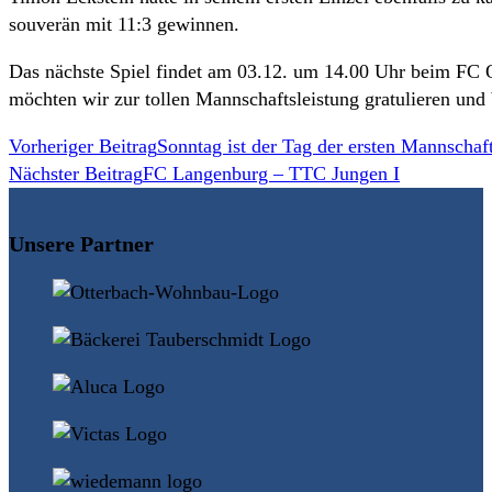
souverän mit 11:3 gewinnen.
Das nächste Spiel findet am 03.12. um 14.00 Uhr beim FC Ob
möchten wir zur tollen Mannschaftsleistung gratulieren und 
Weitere
Vorheriger Beitrag
Sonntag ist der Tag der ersten Mannschaf
Nächster Beitrag
FC Langenburg – TTC Jungen I
Artikel
ansehen
Unsere Partner