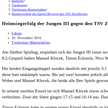
Startseite
>
Tischtennis
>
Tischtennis Mannschaften
>
Heimsiegerfolg der Jungen III gegen den TSV Zweiflingen
Heimsiegerfolg der Jungen III gegen den TSV Z
Beitrags-
Fabian
Autor:
Beitrag
20. November 2016
veröffentlicht:
Beitrags-
Tischtennis Mannschaften
Kategorie:
Am fünften Spieltag, erspielten sich die Jungen III einen
8:2.Gespielt haben Manuel Klocek, Timon Eckstein, Nico 
Die beiden Eingangsdoppel wurden deutlich mit jeweils 3:1
diese hart umkämpft waren. Bis auf zwei konnten jedoch al
Weber und Manuel Klocek, die beide alle Ihre Spiele gewo
In seinem zweiten Einzel tat sich Manuel Klocek etwas schwe
verbuchen. Zwei der Sätze gingen 17:15 und 16:14 aus. Daz
Timon Eckstein hatte in seinem ersten Einzel ebenfalls zu 