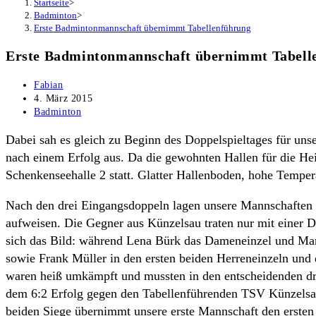
Startseite
>
Badminton
>
Erste Badmintonmannschaft übernimmt Tabellenführung
Erste Badmintonmannschaft übernimmt Tabell
Beitrags-
Fabian
Autor:
Beitrag
4. März 2015
veröffentlicht:
Beitrags-
Badminton
Kategorie:
Dabei sah es gleich zu Beginn des Doppelspieltages für un
nach einem Erfolg aus. Da die gewohnten Hallen für die Hei
Schenkenseehalle 2 statt. Glatter Hallenboden, hohe Tempe
Nach den drei Eingangsdoppeln lagen unsere Mannschaften 
aufweisen. Die Gegner aus Künzelsau traten nur mit einer
sich das Bild: während Lena Bürk das Dameneinzel und Man
sowie Frank Müller in den ersten beiden Herreneinzeln und
waren heiß umkämpft und mussten in den entscheidenden dr
dem 6:2 Erfolg gegen den Tabellenführenden TSV Künzelsau,
beiden Siege übernimmt unsere erste Mannschaft den ersten 