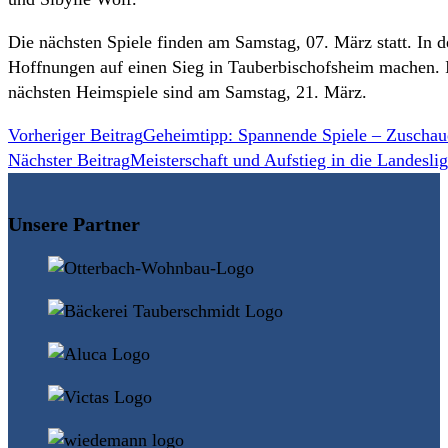
Die nächsten Spiele finden am Samstag, 07. März statt. In d
Hoffnungen auf einen Sieg in Tauberbischofsheim machen. I
nächsten Heimspiele sind am Samstag, 21. März.
Weitere
Vorheriger Beitrag
Geheimtipp: Spannende Spiele – Zuschaue
Nächster Beitrag
Meisterschaft und Aufstieg in die Landesli
Artikel
ansehen
Unsere Partner