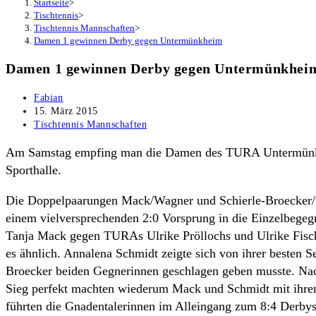
Startseite
>
Tischtennis
>
Tischtennis Mannschaften
>
Damen 1 gewinnen Derby gegen Untermünkheim
Damen 1 gewinnen Derby gegen Untermünkhei
Beitrags-
Fabian
Autor:
Beitrag
15. März 2015
veröffentlicht:
Beitrags-
Tischtennis Mannschaften
Kategorie:
Am Samstag empfing man die Damen des TURA Untermünkhe
Sporthalle.
Die Doppelpaarungen Mack/Wagner und Schierle-Broecker/Sc
einem vielversprechenden 2:0 Vorsprung in die Einzelbegegn
Tanja Mack gegen TURAs Ulrike Pröllochs und Ulrike Fische
es ähnlich. Annalena Schmidt zeigte sich von ihrer besten S
Broecker beiden Gegnerinnen geschlagen geben musste. Nac
Sieg perfekt machten wiederum Mack und Schmidt mit ihren 
führten die Gnadentalerinnen im Alleingang zum 8:4 Derbys