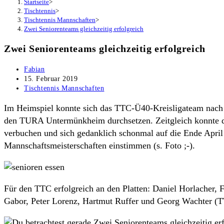
Startseite
>
Tischtennis
>
Tischtennis Mannschaften
>
Zwei Seniorenteams gleichzeitig erfolgreich
Zwei Seniorenteams gleichzeitig erfolgreich
Beitrags-
Fabian
Autor:
Beitrag
15. Februar 2019
veröffentlicht:
Beitrags-
Tischtennis Mannschaften
Kategorie:
Im Heimspiel konnte sich das TTC-Ü40-Kreisligateam nach 
den TURA Untermünkheim durchsetzen. Zeitgleich konnte di
verbuchen und sich gedanklich schonmal auf die Ende April
Mannschaftsmeisterschaften einstimmen (s. Foto ;-).
Für den TTC erfolgreich an den Platten: Daniel Horlacher,
Gabor, Peter Lorenz, Hartmut Ruffer und Georg Wachter (T