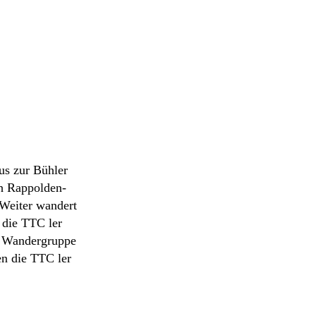
us zur Bühler
ch Rappolden-
Weiter wandert
 die TTC ler
ie Wandergruppe
en die TTC ler