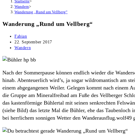
Startseite
>
Wandern
>
Wanderung „Rund um Vellberg“
Wanderung „Rund um Vellberg“
Beitrags-
Fabian
Autor:
Beitrag
22. September 2017
veröffentlicht:
Beitrags-
Wandern
Kategorie:
Nach der Sommerpause können endlich wieder die Wandersc
hinab. Abenteuerlich wird’s, ja sogar wildromantisch am st
einem abgegangenen Weiler. Gelegen kommt nach einem Auf
die Gruppe am Mineralfreibad am Fuße des Vellberger Schlo
das kastenförmige Bühlertal mit seinen senkrechten Felswä
(siehe Bild) das letzte Mal die Bühler, ehe das Taubenloch 
bei herrlichem sonnigen Wetter den Wanderausflug.wolf49 