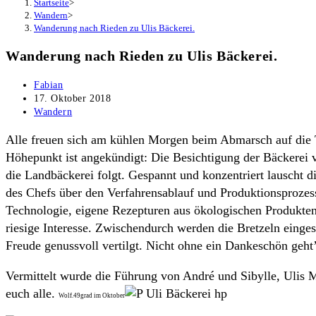
Startseite
>
Wandern
>
Wanderung nach Rieden zu Ulis Bäckerei.
Wanderung nach Rieden zu Ulis Bäckerei.
Beitrags-
Fabian
Autor:
Beitrag
17. Oktober 2018
veröffentlicht:
Beitrags-
Wandern
Kategorie:
Alle freuen sich am kühlen Morgen beim Abmarsch auf die 
Höhepunkt ist angekündigt: Die Besichtigung der Bäckerei
die Landbäckerei folgt. Gespannt und konzentriert lauscht
des Chefs über den Verfahrensablauf und Produktionsprozess 
Technologie, eigene Rezepturen aus ökologischen Produkten,
riesige Interesse. Zwischendurch werden die Bretzeln ein
Freude genussvoll vertilgt. Nicht ohne ein Dankeschön geht
Vermittelt wurde die Führung von André und Sibylle, Ulis
euch alle.
Wolf.49grad im Oktober