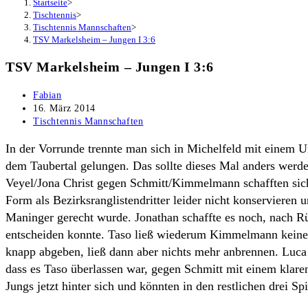
Startseite
>
Tischtennis
>
Tischtennis Mannschaften
>
TSV Markelsheim – Jungen I 3:6
TSV Markelsheim – Jungen I 3:6
Beitrags-
Fabian
Autor:
Beitrag
16. März 2014
veröffentlicht:
Beitrags-
Tischtennis Mannschaften
Kategorie:
In der Vorrunde trennte man sich in Michelfeld mit einem 
dem Taubertal gelungen. Das sollte dieses Mal anders werd
Veyel/Jona Christ gegen Schmitt/Kimmelmann schafften sich
Form als Bezirksranglistendritter leider nicht konservieren 
Maninger gerecht wurde. Jonathan schaffte es noch, nach Rü
entscheiden konnte. Taso ließ wiederum Kimmelmann keine 
knapp abgeben, ließ dann aber nichts mehr anbrennen. Luca 
dass es Taso überlassen war, gegen Schmitt mit einem klare
Jungs jetzt hinter sich und könnten in den restlichen drei Sp