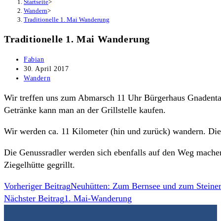
Startseite
>
Wandern
>
Traditionelle 1. Mai Wanderung
Traditionelle 1. Mai Wanderung
Beitrags-
Fabian
Autor:
Beitrag
30. April 2017
veröffentlicht:
Beitrags-
Wandern
Kategorie:
Wir treffen uns zum Abmarsch 11 Uhr Bürgerhaus Gnadental. 
Getränke kann man an der Grillstelle kaufen.
Wir werden ca. 11 Kilometer (hin und zurück) wandern. Die 
Die Genussradler werden sich ebenfalls auf den Weg mache
Ziegelhütte gegrillt.
Weitere
Vorheriger Beitrag
Neuhütten: Zum Bernsee und zum Steine
Nächster Beitrag
1. Mai-Wanderung
Artikel
ansehen