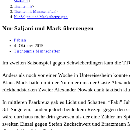
Startseite
>
Tischtennis
>
Tischtennis Mannschaften
>
Nur Saljani und Mack überzeugen
Nur Saljani und Mack überzeugen
Beitrags-
Fabian
Autor:
Beitrag
4. Oktober 2015
veröffentlicht:
Beitrags-
Tischtennis Mannschaften
Kategorie:
Im zweiten Saisonspiel gegen Schwieberdingen kam die TTC
Anders als noch vor einer Woche in Untereisesheim konnte d
Klaus Mack hatten mit der Nummer eins der Gäste Alexande
rückhandstarken Zweier Alexander Nowak dank taktisch klug
In mittleren Paarkreuz gab es Licht und Schatten. “Fabi” 
3:1-Siege ein, fanden jedoch beide kein Rezept gegen den s
wäre durchaus mehr drin gewesen als der eine Zähler im Sp
zweiten Einzel gegen Stefan Zuckschwert und Ersatzmann Ma