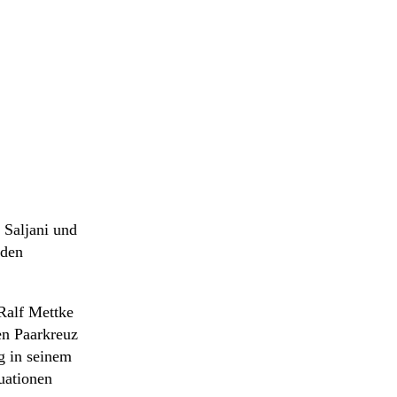
 Saljani und
 den
Ralf Mettke
en Paarkreuz
g in seinem
uationen