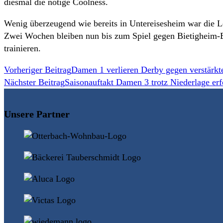
diesmal die nötige Coolness.
Wenig überzeugend wie bereits in Untereisesheim war die L
Zwei Wochen bleiben nun bis zum Spiel gegen Bietigheim-B
trainieren.
Weitere
Vorheriger Beitrag
Damen 1 verlieren Derby gegen verstärk
Nächster Beitrag
Saisonauftakt Damen 3 trotz Niederlage erf
Artikel
ansehen
Unsere Partner