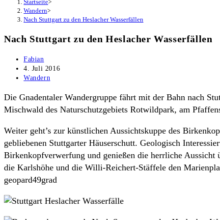
Startseite
>
Wandern
>
Nach Stuttgart zu den Heslacher Wasserfällen
Nach Stuttgart zu den Heslacher Wasserfällen
Beitrags-
Fabian
Autor:
Beitrag
4. Juli 2016
veröffentlicht:
Beitrags-
Wandern
Kategorie:
Die Gnadentaler Wandergruppe fährt mit der Bahn nach Stutt
Mischwald des Naturschutzgebiets Rotwildpark, am Pfaffens
Weiter geht’s zur künstlichen Aussichtskuppe des Birkenko
gebliebenen Stuttgarter Häuserschutt. Geologisch Interessie
Birkenkopfverwerfung und genießen die herrliche Aussicht ü
die Karlshöhe und die Willi-Reichert-Stäffele den Marienpla
geopard49grad