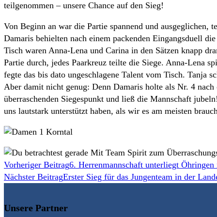
teilgenommen – unsere Chance auf den Sieg!
Von Beginn an war die Partie spannend und ausgeglichen, te
Damaris behielten nach einem packenden Eingangsduell die
Tisch waren Anna-Lena und Carina in den Sätzen knapp dran,
Partie durch, jedes Paarkreuz teilte die Siege. Anna-Lena s
fegte das bis dato ungeschlagene Talent vom Tisch. Tanja sc
Aber damit nicht genug: Denn Damaris holte als Nr. 4 nach
überraschenden Siegespunkt und ließ die Mannschaft jubeln!
uns lautstark unterstützt haben, als wir es am meisten bra
Weitere
Vorheriger Beitrag
6. Herrenmannschaft unterliegt Öhringen 
Nächster Beitrag
Erster Sieg für das Jungenteam in der Land
Artikel
ansehen
Unsere Partner