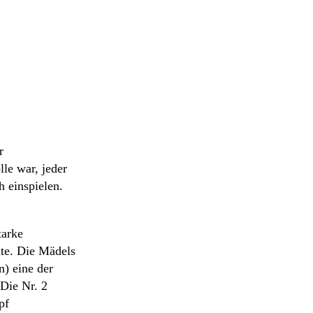
r
le war, jeder
 einspielen.
tarke
lte. Die Mädels
n) eine der
 Die Nr. 2
pf