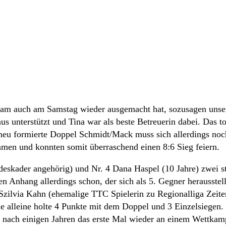
Team auch am Samstag wieder ausgemacht hat, sozusagen unse
unterstützt und Tina war als beste Betreuerin dabei. Das tol
eu formierte Doppel Schmidt/Mack muss sich allerdings noch
amen und konnten somit überraschend einen 8:6 Sieg feiern.
deskader angehörig) und Nr. 4 Dana Haspel (10 Jahre) zwei s
n Anhang allerdings schon, der sich als 5. Gegner herausstel
Szilvia Kahn (ehemalige TTC Spielerin zu Regionalliga Zeite
sie alleine holte 4 Punkte mit dem Doppel und 3 Einzelsiegen.
t nach einigen Jahren das erste Mal wieder an einem Wettkam