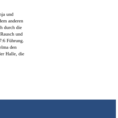
nja und
 dem anderen
h durch die
n Rausch und
 7:6 Führung.
Selma den
er Halle, die