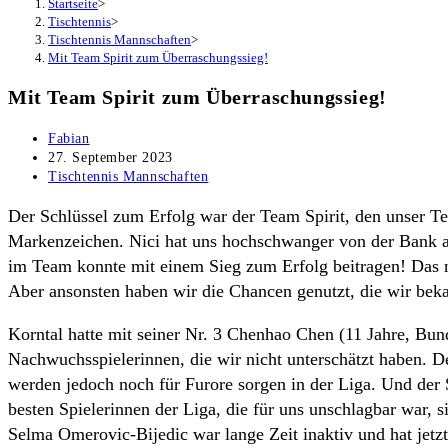
Startseite
>
Tischtennis
>
Tischtennis Mannschaften
>
Mit Team Spirit zum Überraschungssieg!
Mit Team Spirit zum Überraschungssieg!
Beitrags-
Fabian
Autor:
Beitrag
27. September 2023
veröffentlicht:
Beitrags-
Tischtennis Mannschaften
Kategorie:
Der Schlüssel zum Erfolg war der Team Spirit, den unser 
Markenzeichen. Nici hat uns hochschwanger von der Bank aus 
im Team konnte mit einem Sieg zum Erfolg beitragen! Das n
Aber ansonsten haben wir die Chancen genutzt, die wir bek
Korntal hatte mit seiner Nr. 3 Chenhao Chen (11 Jahre, Bun
Nachwuchsspielerinnen, die wir nicht unterschätzt haben. De
werden jedoch noch für Furore sorgen in der Liga. Und der 
besten Spielerinnen der Liga, die für uns unschlagbar war, 
Selma Omerovic-Bijedic war lange Zeit inaktiv und hat jetz