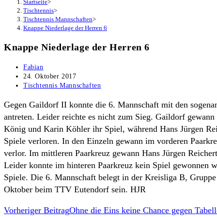
Startseite
>
Tischtennis
>
Tischtennis Mannschaften
>
Knappe Niederlage der Herren 6
Knappe Niederlage der Herren 6
Beitrags-
Fabian
Autor:
Beitrag
24. Oktober 2017
veröffentlicht:
Beitrags-
Tischtennis Mannschaften
Kategorie:
Gegen Gaildorf II konnte die 6. Mannschaft mit den sogen
antreten. Leider reichte es nicht zum Sieg. Gaildorf gewa
König und Karin Köhler ihr Spiel, während Hans Jürgen Rei
Spiele verloren. In den Einzeln gewann im vorderen Paarkr
verlor. Im mittleren Paarkreuz gewann Hans Jürgen Reichert
Leider konnte im hinteren Paarkreuz kein Spiel gewonnen w
Spiele. Die 6. Mannschaft belegt in der Kreisliga B, Gruppe
Oktober beim TTV Eutendorf sein. HJR
Weitere
Vorheriger Beitrag
Ohne die Eins keine Chance gegen Tabell