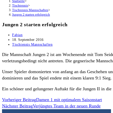
Startseite
>
Tischtennis
>
Tischtennis Mannschaften
>
Jungen 2 starten erfolgreich
Jungen 2 starten erfolgreich
Beitrags-
Fabian
Autor:
Beitrag
18. September 2016
veröffentlicht:
Beitrags-
Tischtennis Mannschaften
Kategorie:
Die Mannschaft Jungen 2 ist am Wochenende mit Tom Seidel
verletzungsbedingt nicht antreten. Die gegnerische Mannscha
Unser Spieler domonierten von anfang an das Geschehen und
dominieren und das Spiel endete mit einem klaren 9:1 Sieg.
Ein schöner und gelungener Auftakt für die Jungen II in die
Weitere
Vorheriger Beitrag
Damen 1 mit optimalem Saisonstart
Nächster Beitrag
Verjüngtes Team in der neuen Runde
Artikel