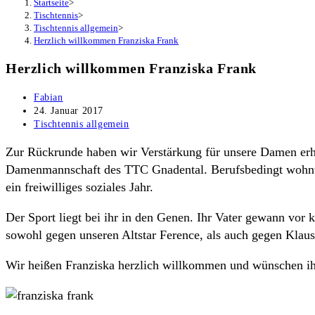
Startseite
>
Tischtennis
>
Tischtennis allgemein
>
Herzlich willkommen Franziska Frank
Herzlich willkommen Franziska Frank
Beitrags-
Fabian
Autor:
Beitrag
24. Januar 2017
veröffentlicht:
Beitrags-
Tischtennis allgemein
Kategorie:
Zur Rückrunde haben wir Verstärkung für unsere Damen erh
Damenmannschaft des TTC Gnadental. Berufsbedingt wohnt d
ein freiwilliges soziales Jahr.
Der Sport liegt bei ihr in den Genen. Ihr Vater gewann vo
sowohl gegen unseren Altstar Ference, als auch gegen Klaus
Wir heißen Franziska herzlich willkommen und wünschen ihr