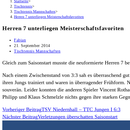
Startseite
>
Tischtennis
>
Tischtennis Mannschaften
>
Herren 7 unterliegen Meisterschaftsfavoriten
Herren 7 unterliegen Meisterschaftsfavoriten
Beitrags-
Fabian
Autor:
Beitrag
21. September 2014
veröffentlicht:
Beitrags-
Tischtennis Mannschaften
Kategorie:
Gleich zum Saisonstart musste die neuformierte Herren 7 be
Nach einem Zwischenstand von 3:3 sah es überraschend gut
ihren Jungs trainiert und waren in überragender Frühform. 
souverän. Leider konnten die anderen Spieler Vincent Roth
Philipp und Klaus Schmelzle nichts gegen ihre starken Geg
Weitere
Vorheriger Beitrag
TSV Niedernhall – TTC Jungen I 6:3
Nächster Beitrag
Verletzungen überschatten Saisonstart
Artikel
ansehen