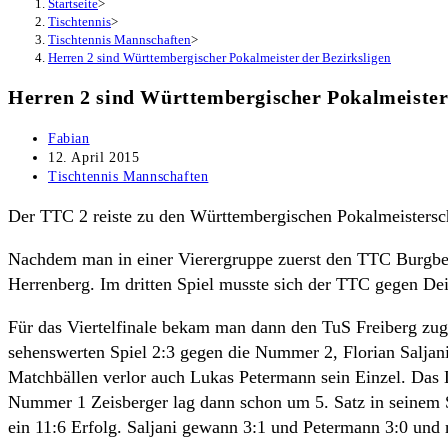
Startseite
>
Tischtennis
>
Tischtennis Mannschaften
>
Herren 2 sind Württembergischer Pokalmeister der Bezirksligen
Herren 2 sind Württembergischer Pokalmeister
Beitrags-
Fabian
Autor:
Beitrag
12. April 2015
veröffentlicht:
Beitrags-
Tischtennis Mannschaften
Kategorie:
Der TTC 2 reiste zu den Württembergischen Pokalmeisterscha
Nachdem man in einer Vierergruppe zuerst den TTC Burgberg
Herrenberg. Im dritten Spiel musste sich der TTC gegen Dei
Für das Viertelfinale bekam man dann den TuS Freiberg zug
sehenswerten Spiel 2:3 gegen die Nummer 2, Florian Salja
Matchbällen verlor auch Lukas Petermann sein Einzel. Das D
Nummer 1 Zeisberger lag dann schon um 5. Satz in seinem S
ein 11:6 Erfolg. Saljani gewann 3:1 und Petermann 3:0 und 