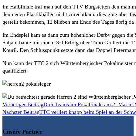
Im Halbfinale traf man auf den TTV Burgstetten den man mit
den neuen Plastikbällen nicht zurechtkam, dies ging aber fas
gestellt bekommen, 12 blieben am Ende des Tages übrig da
Im Endspiel kam es dann zum hohenloher Derby gegen die Sa
Saljani baute mit einem 3:0 Erfolg über Timo Grellert di
Kouril. Den Schlusspunkt setzte dann das Doppel Petermann
Nun kann der TTC 2 sich Württembergischer Pokalmeister ne
qualifiziert.
Weitere
Vorheriger Beitrag
Drei Teams im Pokalfinale am 2. Mai in 
Nächster Beitrag
TTC verliert knapp beim Spiel an der Schw
Artikel
ansehen
Unsere Partner