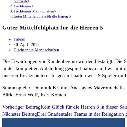
Startseite
>
Tischtennis
>
Tischtennis Mannschaften
>
Guter Mittelfeldplatz für die Herren 5
Guter Mittelfeldplatz für die Herren 5
Beitrags-
Fabian
Autor:
Beitrag
30. April 2017
veröffentlicht:
Beitrags-
Tischtennis Mannschaften
Kategorie:
Die Erwartungen vor Rundenbeginn wurden bestätigt. Die Sai
in der kompletten Aufstellung gespielt habe,n sind wir mit 
unseren Ersatzspielern. Insgesamt hatten wir 19 Spieler im E
Stammspieler: Dominik Kriulin, Anastasios Mavromichalis,
Bürk, Ernst Wolf, Karl Koman
Weitere
Vorheriger Beitrag
Kein Glück für die Herren 8 in dieser Sai
Nächster Beitrag
Drei Gnadentaler Teams in der Relegation g
Artikel
ansehen