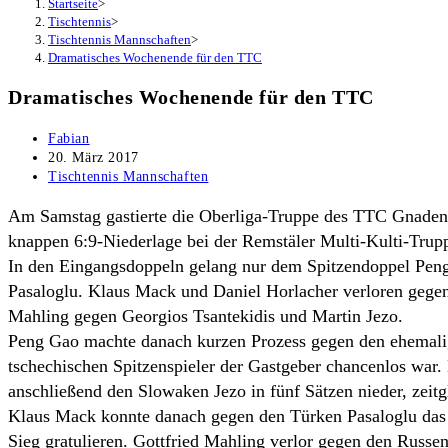
Startseite
>
Tischtennis
>
Tischtennis Mannschaften
>
Dramatisches Wochenende für den TTC
Dramatisches Wochenende für den TTC
Beitrags-
Fabian
Autor:
Beitrag
20. März 2017
veröffentlicht:
Beitrags-
Tischtennis Mannschaften
Kategorie:
Am Samstag gastierte die Oberliga-Truppe des TTC Gnadenta
knappen 6:9-Niederlage bei der Remstäler Multi-Kulti-Trupp
In den Eingangsdoppeln gelang nur dem Spitzendoppel Pen
Pasaloglu. Klaus Mack und Daniel Horlacher verloren gege
Mahling gegen Georgios Tsantekidis und Martin Jezo.
Peng Gao machte danach kurzen Prozess gegen den ehemali
tschechischen Spitzenspieler der Gastgeber chancenlos war
anschließend den Slowaken Jezo in fünf Sätzen nieder, zeitgl
Klaus Mack konnte danach gegen den Türken Pasaloglu das 
Sieg gratulieren. Gottfried Mahling verlor gegen den Russen 