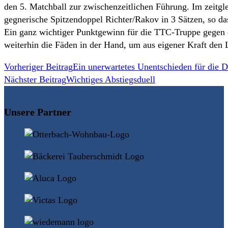
den 5. Matchball zur zwischenzeitlichen Führung. Im zeitg
gegnerische Spitzendoppel Richter/Rakov in 3 Sätzen, so d
Ein ganz wichtiger Punktgewinn für die TTC-Truppe gegen
weiterhin die Fäden in der Hand, um aus eigener Kraft den 
Weitere
Vorheriger Beitrag
Ein unerwartetes Unentschieden für die 
Nächster Beitrag
Wichtiges Abstiegsduell
Artikel
ansehen
Unsere Partner