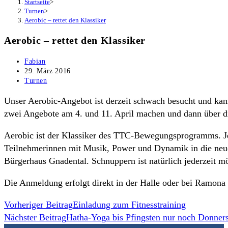
Startseite
>
Turnen
>
Aerobic – rettet den Klassiker
Aerobic – rettet den Klassiker
Beitrags-
Fabian
Autor:
Beitrag
29. März 2016
veröffentlicht:
Beitrags-
Turnen
Kategorie:
Unser Aerobic-Angebot ist derzeit schwach besucht und ka
zwei Angebote am 4. und 11. April machen und dann über d
Aerobic ist der Klassiker des TTC-Bewegungsprogramms. J
Teilnehmerinnen mit Musik, Power und Dynamik in die neu
Bürgerhaus Gnadental. Schnuppern ist natürlich jederzeit m
Die Anmeldung erfolgt direkt in der Halle oder bei Ramon
Weitere
Vorheriger Beitrag
Einladung zum Fitnesstraining
Nächster Beitrag
Hatha-Yoga bis Pfingsten nur noch Donners
Artikel