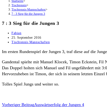
Startseite
>
Tischtennis
>
Tischtennis Mannschaften
>
7 : 3 Sieg für die Jungen 3
7 : 3 Sieg für die Jungen 3
Beitrags-
Fabian
Autor:
Beitrag
25. September 2016
veröffentlicht:
Beitrags-
Tischtennis Mannschaften
Kategorie:
Im ersten Rundenspiel der Jungen 3, traf diese auf die Ju
Gandental spielte mit Manuel Klocek, Timon Eckstein, Fil N
Das Doppel holten sich Manuel und Fil ungefährdert mit 3:
Hervorzuheben ist Timon, der sich in seinem letzten Einze
Tolles Spiel Jungs und weiter so.
Weitere
Vorheriger Beitrag
Auswärtserfolg der Jungen 4