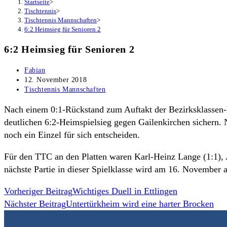
Startseite
>
Tischtennis
>
Tischtennis Mannschaften
>
6:2 Heimsieg für Senioren 2
6:2 Heimsieg für Senioren 2
Beitrags-
Fabian
Autor:
Beitrag
12. November 2018
veröffentlicht:
Beitrags-
Tischtennis Mannschaften
Kategorie:
Nach einem 0:1-Rückstand zum Auftakt der Bezirksklasse
deutlichen 6:2-Heimspielsieg gegen Gailenkirchen sichern. 
noch ein Einzel für sich entscheiden.
Für den TTC an den Platten waren Karl-Heinz Lange (1:1), 
nächste Partie in dieser Spielklasse wird am 16. November
Weitere
Vorheriger Beitrag
Wichtiges Duell in Ettlingen
Nächster Beitrag
Untertürkheim wird eine harter Brocken
Artikel
ansehen