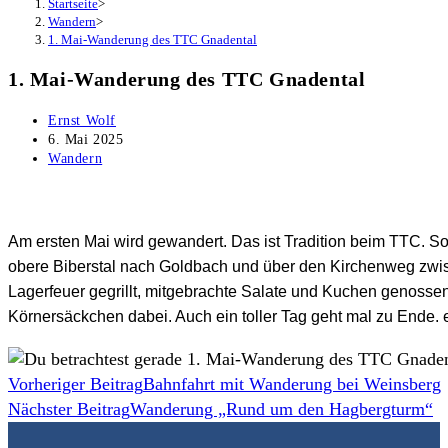
Startseite
>
Wandern
>
1. Mai-Wanderung des TTC Gnadental
1. Mai-Wanderung des TTC Gnadental
Beitrags-
Ernst Wolf
Autor:
Beitrag
6. Mai 2025
veröffentlicht:
Beitrags-
Wandern
Kategorie:
Am ersten Mai wird gewandert. Das ist Tradition beim TTC. S
obere Biberstal nach Goldbach und über den Kirchenweg zwis
Lagerfeuer gegrillt, mitgebrachte Salate und Kuchen genossen 
Körnersäckchen dabei. Auch ein toller Tag geht mal zu Ende.
Weitere
Vorheriger Beitrag
Bahnfahrt mit Wanderung bei Weinsberg
Nächster Beitrag
Wanderung „Rund um den Hagbergturm“
Artikel
ansehen