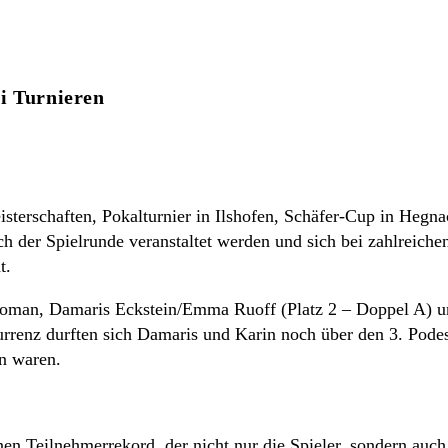
i Turnieren
erschaften, Pokalturnier in Ilshofen, Schäfer-Cup in Hegnac
ach der Spielrunde veranstaltet werden und sich bei zahlreiche
t.
 Koman, Damaris Eckstein/Emma Ruoff (Platz 2 – Doppel A) u
urrenz durften sich Damaris und Karin noch über den 3. Podes
n waren.
nen Teilnehmerrekord, der nicht nur die Spieler, sondern auch