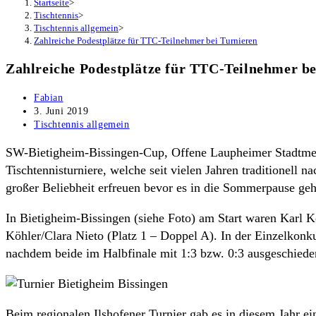
Startseite
>
Tischtennis
>
Tischtennis allgemein
>
Zahlreiche Podestplätze für TTC-Teilnehmer bei Turnieren
Zahlreiche Podestplätze für TTC-Teilnehmer be
Beitrags-
Fabian
Autor:
Beitrag
3. Juni 2019
veröffentlicht:
Beitrags-
Tischtennis allgemein
Kategorie:
SW-Bietigheim-Bissingen-Cup, Offene Laupheimer Stadtmeist
Tischtennisturniere, welche seit vielen Jahren traditionell n
großer Beliebheit erfreuen bevor es in die Sommerpause geh
In Bietigheim-Bissingen (siehe Foto) am Start waren Karl
Köhler/Clara Nieto (Platz 1 – Doppel A). In der Einzelkonk
nachdem beide im Halbfinale mit 1:3 bzw. 0:3 ausgeschiede
Beim regionalen Ilshofener Turnier gab es in diesem Jahr ei