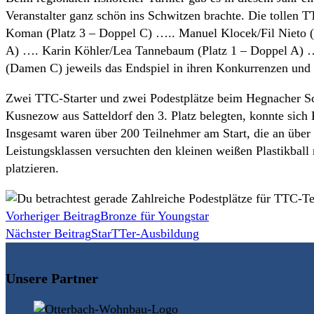
Veranstalter ganz schön ins Schwitzen brachte. Die tollen 
Koman (Platz 3 – Doppel C) ….. Manuel Klocek/Fil Nieto (
A) …. Karin Köhler/Lea Tannebaum (Platz 1 – Doppel A) ….
(Damen C) jeweils das Endspiel in ihren Konkurrenzen und 
Zwei TTC-Starter und zwei Podestplätze beim Hegnacher 
Kusnezow aus Satteldorf den 3. Platz belegten, konnte sic
Insgesamt waren über 200 Teilnehmer am Start, die an über 
Leistungsklassen versuchten den kleinen weißen Plastikball 
platzieren.
Weitere
Vorheriger Beitrag
Bronze für Youngstar
Nächster Beitrag
StarTTer-Ausbildung
Artikel
ansehen
Unsere Partner