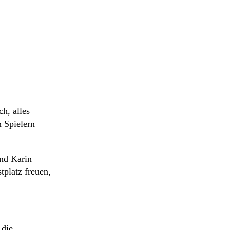
h, alles
n Spielern
nd Karin
tplatz freuen,
 die