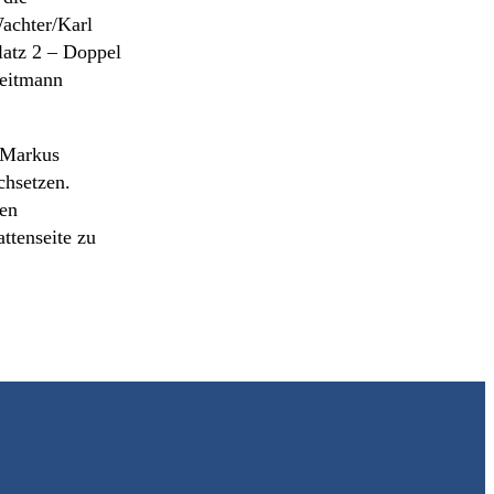
Wachter/Karl
latz 2 – Doppel
Weitmann
 Markus
chsetzen.
nen
ttenseite zu