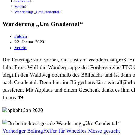
Startseite
>
Verein
>
Wanderung „Um Gnadental“
Wanderung „Um Gnadental“
Beitrags-
Fabian
Autor:
Beitrag
22. Januar 2020
veröffentlicht:
Beitrags-
Verein
Kategorie:
Die Feiertage sind vorbei, die Lust am Wandern ist groß. H
führt Ernst Wolf die Wandergruppe des Fördervereins TTC G
biegt in den Waldweg oberhalb des Böllbachs und ist dann 
nach Gnadental. Denn hier im Bürgerhaus lässt wie alljähr
passieren. Mit Applaus und einem Geschenk dankt es ihm d
Lupus 49
Weitere
Vorheriger Beitrag
Helfer für Wheelies Messe gesucht