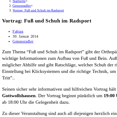
Startseite
>
Genussradler
>
Vortrag: Fuß und Schuh im Radsport
Vortrag: Fuß und Schuh im Radsport
Beitrags-
Fabian
Autor:
Beitrag
30. Januar 2014
veröffentlicht:
Beitrags-
Genussradler
Kategorie:
Zum Thema “Fuß und Schuh im Radsport” gibt der Orthopädi
wichtige Informationen zum Aufbau von Fuß und Bein. Auße
möglicher Abhilfe und gibt Ratschläge, welcher Schuh der ri
Einstellung bei Klicksystemen und die richtige Technik, 
Tritt”..
Seinen sicher sehr informativen und hilfreichen Vortrag hä
Gottwollshausen
. Der Vortrag beginnt pünktlich um
19:00
ab 18:00 Uhr die Gelegenheit dazu.
Zu dieser Veranstaltung sind auch all diejenigen herzlich e