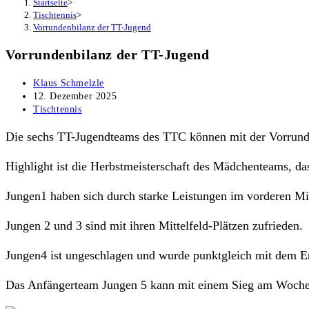
Startseite
>
Tischtennis
>
Vorrundenbilanz der TT-Jugend
Vorrundenbilanz der TT-Jugend
Beitrags-
Klaus Schmelzle
Autor:
Beitrag
12. Dezember 2025
veröffentlicht:
Beitrags-
Tischtennis
Kategorie:
Die sechs TT-Jugendteams des TTC können mit der Vorrunde
Highlight ist die Herbstmeisterschaft des Mädchenteams, das 
Jungen1 haben sich durch starke Leistungen im vorderen Mitt
Jungen 2 und 3 sind mit ihren Mittelfeld-Plätzen zufrieden.
Jungen4 ist ungeschlagen und wurde punktgleich mit dem Ert
Das Anfängerteam Jungen 5 kann mit einem Sieg am Wochene