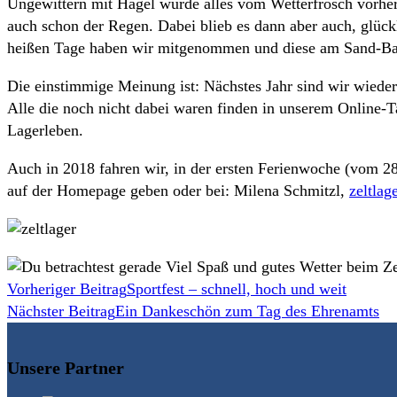
Ungewittern mit Hagel wurde alles vom Wetterfrosch vorher
auch schon der Regen. Dabei blieb es dann aber auch, glück
heißen Tage haben wir mitgenommen und diese am Sand-Ba
Die einstimmige Meinung ist: Nächstes Jahr sind wir wieder
Alle die noch nicht dabei waren finden in unserem Online-
Lagerleben.
Auch in 2018 fahren wir, in der ersten Ferienwoche (vom 28
auf der Homepage geben oder bei: Milena Schmitzl,
zeltlag
Weitere
Vorheriger Beitrag
Sportfest – schnell, hoch und weit
Nächster Beitrag
Ein Dankeschön zum Tag des Ehrenamts
Artikel
ansehen
Unsere Partner