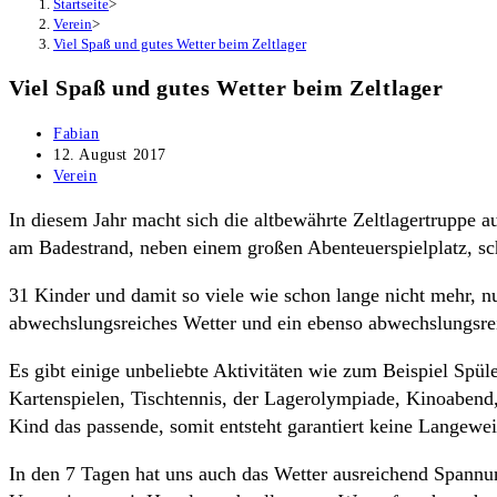
Startseite
>
Verein
>
Viel Spaß und gutes Wetter beim Zeltlager
Viel Spaß und gutes Wetter beim Zeltlager
Beitrags-
Fabian
Autor:
Beitrag
12. August 2017
veröffentlicht:
Beitrags-
Verein
Kategorie:
In diesem Jahr macht sich die altbewährte Zeltlagertruppe 
am Badestrand, neben einem großen Abenteuerspielplatz, sch
31 Kinder und damit so viele wie schon lange nicht mehr, n
abwechslungsreiches Wetter und ein ebenso abwechslungsr
Es gibt einige unbeliebte Aktivitäten wie zum Beispiel Spü
Kartenspielen, Tischtennis, der Lagerolympiade, Kinoabend
Kind das passende, somit entsteht garantiert keine Langewei
In den 7 Tagen hat uns auch das Wetter ausreichend Spannu