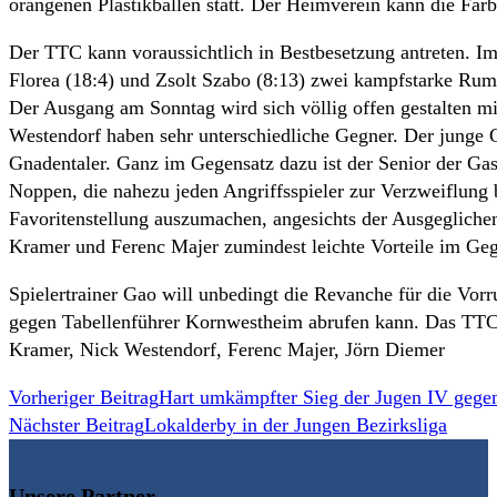
orangenen Plastikbällen statt. Der Heimverein kann die Farb
Der TTC kann voraussichtlich in Bestbesetzung antreten. I
Florea (18:4) und Zsolt Szabo (8:13) zwei kampfstarke Rum
Der Ausgang am Sonntag wird sich völlig offen gestalten mi
Westendorf haben sehr unterschiedliche Gegner. Der junge G
Gnadentaler. Ganz im Gegensatz dazu ist der Senior der Ga
Noppen, die nahezu jeden Angriffsspieler zur Verzweiflung 
Favoritenstellung auszumachen, angesichts der Ausgegliche
Kramer und Ferenc Majer zumindest leichte Vorteile im Ge
Spielertrainer Gao will unbedingt die Revanche für die Vor
gegen Tabellenführer Kornwestheim abrufen kann. Das TTC-T
Kramer, Nick Westendorf, Ferenc Majer, Jörn Diemer
Weitere
Vorheriger Beitrag
Hart umkämpfter Sieg der Jugen IV geg
Nächster Beitrag
Lokalderby in der Jungen Bezirksliga
Artikel
ansehen
Unsere Partner