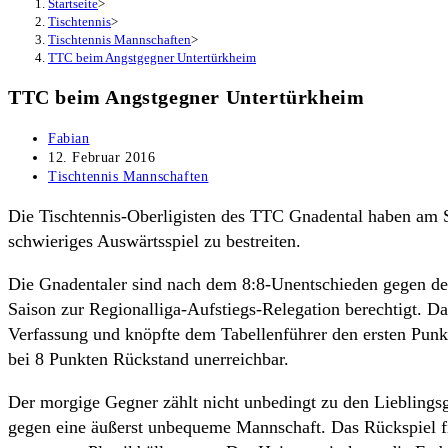
Startseite
>
Tischtennis
>
Tischtennis Mannschaften
>
TTC beim Angstgegner Untertürkheim
TTC beim Angstgegner Untertürkheim
Beitrags-
Fabian
Autor:
Beitrag
12. Februar 2016
veröffentlicht:
Beitrags-
Tischtennis Mannschaften
Kategorie:
Die Tischtennis-Oberligisten des TTC Gnadental haben am 
schwieriges Auswärtsspiel zu bestreiten.
Die Gnadentaler sind nach dem 8:8-Unentschieden gegen de
Saison zur Regionalliga-Aufstiegs-Relegation berechtigt. Da
Verfassung und knöpfte dem Tabellenführer den ersten Punkt 
bei 8 Punkten Rückstand unerreichbar.
Der morgige Gegner zählt nicht unbedingt zu den Lieblingsg
gegen eine äußerst unbequeme Mannschaft. Das Rückspiel f