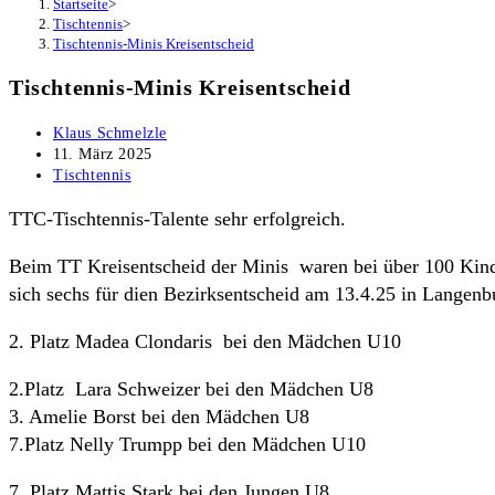
Startseite
>
Tischtennis
>
Tischtennis-Minis Kreisentscheid
Tischtennis-Minis Kreisentscheid
Beitrags-
Klaus Schmelzle
Autor:
Beitrag
11. März 2025
veröffentlicht:
Beitrags-
Tischtennis
Kategorie:
TTC-Tischtennis-Talente sehr erfolgreich.
Beim TT Kreisentscheid der Minis waren bei über 100 Kin
sich sechs für dien Bezirksentscheid am 13.4.25 in Langenbu
2. Platz Madea Clondaris bei den Mädchen U10
2.Platz Lara Schweizer bei den Mädchen U8
3. Amelie Borst bei den Mädchen U8
7.Platz Nelly Trumpp bei den Mädchen U10
7. Platz Mattis Stark bei den Jungen U8