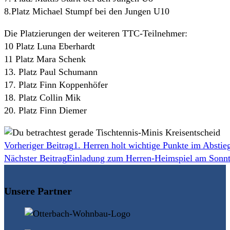
8.Platz Michael Stumpf bei den Jungen U10
Die Platzierungen der weiteren TTC-Teilnehmer:
10 Platz Luna Eberhardt
11 Platz Mara Schenk
13. Platz Paul Schumann
17. Platz Finn Koppenhöfer
18. Platz Collin Mik
20. Platz Finn Diemer
Weitere
Vorheriger Beitrag
1. Herren holt wichtige Punkte im Abstie
Nächster Beitrag
Einladung zum Herren-Heimspiel am Sonn
Artikel
ansehen
Unsere Partner