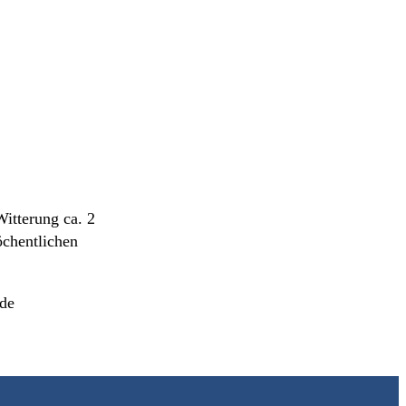
itterung ca. 2
öchentlichen
.de