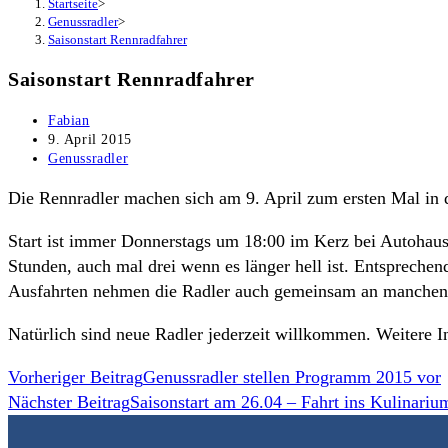
Startseite
>
Genussradler
>
Saisonstart Rennradfahrer
Saisonstart Rennradfahrer
Beitrags-
Fabian
Autor:
Beitrag
9. April 2015
veröffentlicht:
Beitrags-
Genussradler
Kategorie:
Die Rennradler machen sich am 9. April zum ersten Mal in 
Start ist immer Donnerstags um 18:00 im Kerz bei Autohau
Stunden, auch mal drei wenn es länger hell ist. Entspreche
Ausfahrten nehmen die Radler auch gemeinsam an manchen ü
Natürlich sind neue Radler jederzeit willkommen. Weitere I
Weitere
Vorheriger Beitrag
Genussradler stellen Programm 2015 vor
Nächster Beitrag
Saisonstart am 26.04 – Fahrt ins Kulinariu
Artikel
ansehen