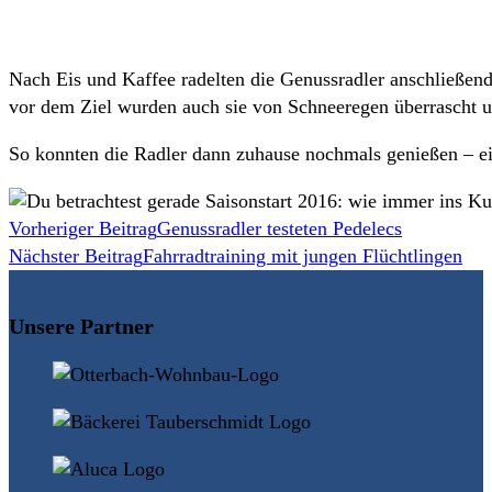
Nach Eis und Kaffee radelten die Genussradler anschließen
vor dem Ziel wurden auch sie von Schneeregen überrascht u
So konnten die Radler dann zuhause nochmals genießen – e
Weitere
Vorheriger Beitrag
Genussradler testeten Pedelecs
Nächster Beitrag
Fahrradtraining mit jungen Flüchtlingen
Artikel
ansehen
Unsere Partner