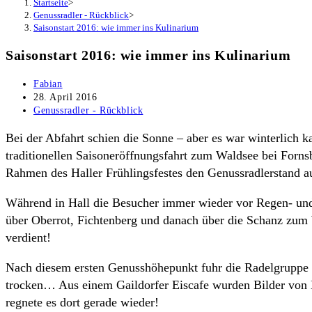
Startseite
>
Genussradler - Rückblick
>
Saisonstart 2016: wie immer ins Kulinarium
Saisonstart 2016: wie immer ins Kulinarium
Beitrags-
Fabian
Autor:
Beitrag
28. April 2016
veröffentlicht:
Beitrags-
Genussradler - Rückblick
Kategorie:
Bei der Abfahrt schien die Sonne – aber es war winterlich ka
traditionellen Saisoneröffnungsfahrt zum Waldsee bei Forns
Rahmen des Haller Frühlingsfestes den Genussradlerstand au
Während in Hall die Besucher immer wieder vor Regen- und 
über Oberrot, Fichtenberg und danach über die Schanz zum 
verdient!
Nach diesem ersten Genusshöhepunkt fuhr die Radelgruppe 
trocken… Aus einem Gaildorfer Eiscafe wurden Bilder von E
regnete es dort gerade wieder!