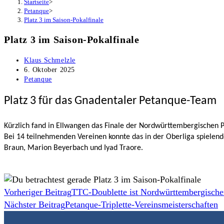
Startseite
>
Petanque
>
Platz 3 im Saison-Pokalfinale
Platz 3 im Saison-Pokalfinale
Beitrags-
Klaus Schmelzle
Autor:
Beitrag
6. Oktober 2025
veröffentlicht:
Beitrags-
Petanque
Kategorie:
Platz 3 für das Gnadentaler Petanque-Team
Kürzlich fand in Ellwangen das Finale der Nordwürttembergischen P
Bei 14 teilnehmenden Vereinen konnte das in der Oberliga spielen
Braun, Marion Beyerbach und Iyad Traore.
Weitere
Vorheriger Beitrag
TTC-Doublette ist Nordwürttembergische
Nächster Beitrag
Petanque-Triplette-Vereinsmeisterschaften
Artikel
ansehen