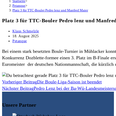
Startseite
>
Petanque
>
Platz 3 für TTC-Bouler Pedro lenz und Manfred Maier
Platz 3 für TTC-Bouler Pedro lenz und Manfre
Beitrags-
Klaus Schmelzle
Autor:
Beitrag
18. August 2025
veröffentlicht:
Beitrags-
Petanque
Kategorie:
Bei einem stark besetzten Boule-Turnier in Mühlacker konn
Konkurrenz Dozblette-formee einen 3. Platz im B-Finale ers
Euromeister der deutschen Nationmannschaft, die kürzlich 
Weitere
Vorheriger Beitrag
Die Boule-Liga-Saison ist beendet
Nächster Beitrag
Pedro Lenz bei der Ba-Wü-Landesmeistersc
Artikel
ansehen
Unsere Partner