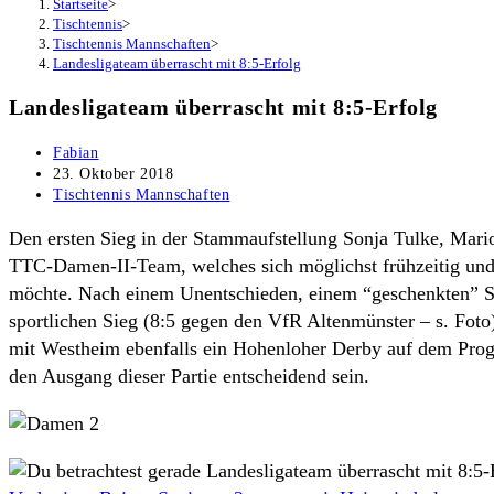
Startseite
>
Tischtennis
>
Tischtennis Mannschaften
>
Landesligateam überrascht mit 8:5-Erfolg
Landesligateam überrascht mit 8:5-Erfolg
Beitrags-
Fabian
Autor:
Beitrag
23. Oktober 2018
veröffentlicht:
Beitrags-
Tischtennis Mannschaften
Kategorie:
Den ersten Sieg in der Stammaufstellung Sonja Tulke, Mar
TTC-Damen-II-Team, welches sich möglichst frühzeitig und 
möchte. Nach einem Unentschieden, einem “geschenkten” Sp
sportlichen Sieg (8:5 gegen den VfR Altenmünster – s. Foto)
mit Westheim ebenfalls ein Hohenloher Derby auf dem Progr
den Ausgang dieser Partie entscheidend sein.