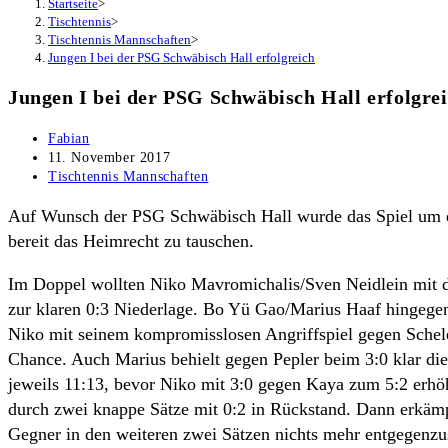
Startseite
>
Tischtennis
>
Tischtennis Mannschaften
>
Jungen I bei der PSG Schwäbisch Hall erfolgreich
Jungen I bei der PSG Schwäbisch Hall erfolgre
Beitrags-
Fabian
Autor:
Beitrag
11. November 2017
veröffentlicht:
Beitrags-
Tischtennis Mannschaften
Kategorie:
Auf Wunsch der PSG Schwäbisch Hall wurde das Spiel um ein
bereit das Heimrecht zu tauschen.
Im Doppel wollten Niko Mavromichalis/Sven Neidlein mit 
zur klaren 0:3 Niederlage. Bo Yü Gao/Marius Haaf hingegen 
Niko mit seinem kompromisslosen Angriffspiel gegen Schel
Chance. Auch Marius behielt gegen Pepler beim 3:0 klar di
jeweils 11:13, bevor Niko mit 3:0 gegen Kaya zum 5:2 erhö
durch zwei knappe Sätze mit 0:2 in Rückstand. Dann erkämp
Gegner in den weiteren zwei Sätzen nichts mehr entgegenzuse