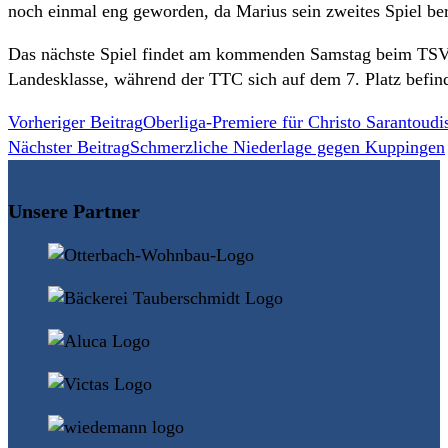
noch einmal eng geworden, da Marius sein zweites Spiel ber
Das nächste Spiel findet am kommenden Samstag beim TSV W
Landesklasse, während der TTC sich auf dem 7. Platz befind
Weitere
Vorheriger Beitrag
Oberliga-Premiere für Christo Sarantoudi
Nächster Beitrag
Schmerzliche Niederlage gegen Kuppingen
Artikel
ansehen
Unsere Partner