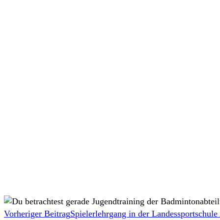
Weitere
Vorheriger Beitrag
Spielerlehrgang in der Landessportschule