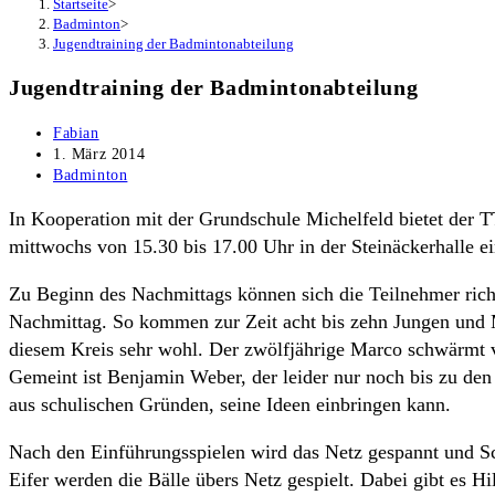
Startseite
>
Badminton
>
Jugendtraining der Badmintonabteilung
Jugendtraining der Badmintonabteilung
Beitrags-
Fabian
Autor:
Beitrag
1. März 2014
veröffentlicht:
Beitrags-
Badminton
Kategorie:
In Kooperation mit der Grundschule Michelfeld bietet der 
mittwochs von 15.30 bis 17.00 Uhr in der Steinäckerhalle ei
Zu Beginn des Nachmittags können sich die Teilnehmer rich
Nachmittag. So kommen zur Zeit acht bis zehn Jungen und Mä
diesem Kreis sehr wohl. Der zwölfjährige Marco schwärmt vo
Gemeint ist Benjamin Weber, der leider nur noch bis zu de
aus schulischen Gründen, seine Ideen einbringen kann.
Nach den Einführungsspielen wird das Netz gespannt und Sc
Eifer werden die Bälle übers Netz gespielt. Dabei gibt es H