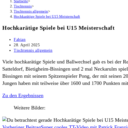
Startseite
>
Tischtennis
>
Tischtennis allgemein
>
Hochkarätige Spiele bei U15 Meisterschaft
Hochkarätige Spiele bei U15 Meisterschaft
Beitrags-
Fabian
Autor:
Beitrag
28. April 2025
veröffentlicht:
Beitrags-
Tischtennis allgemein
Kategorie:
Viele hochkarätige Spiele und Ballwechsel gab es bei der 
Satteldorf, Bietigheim-Bissingen und 2 mal Neckarulm spie
Bissingen mit seinem Spitzenspieler Pong, der mit seinen 20
Jungen haben mit teilweise über 1600 und 1700 Punkten mit 
Zu den Ergebnissen
Weitere Bilder:
Weitere
Vorheriger Beitrag
Super cooles TT-Video mit Patrick Franzi