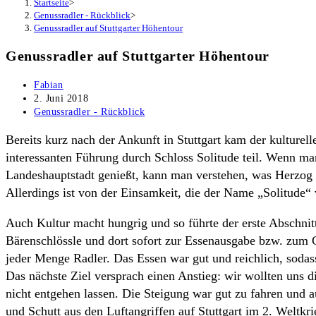
Startseite
>
Genussradler - Rückblick
>
Genussradler auf Stuttgarter Höhentour
Genussradler auf Stuttgarter Höhentour
Beitrags-
Fabian
Autor:
Beitrag
2. Juni 2018
veröffentlicht:
Beitrags-
Genussradler - Rückblick
Kategorie:
Bereits kurz nach der Ankunft in Stuttgart kam der kulturel
interessanten Führung durch Schloss Solitude teil. Wenn man
Landeshauptstadt genießt, kann man verstehen, was Herzog
Allerdings ist von der Einsamkeit, die der Name „Solitude“ v
Auch Kultur macht hungrig und so führte der erste Abschni
Bärenschlössle und dort sofort zur Essenausgabe bzw. zum Gr
jeder Menge Radler. Das Essen war gut und reichlich, sodas
Das nächste Ziel versprach einen Anstieg: wir wollten uns 
nicht entgehen lassen. Die Steigung war gut zu fahren und
und Schutt aus den Luftangriffen auf Stuttgart im 2. Weltkr