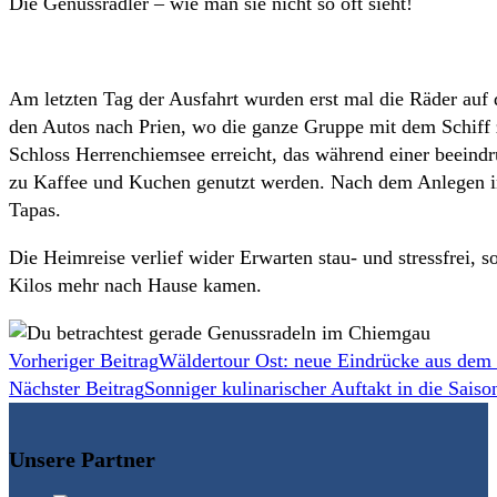
Die Genussradler – wie man sie nicht so oft sieht!
Am letzten Tag der Ausfahrt wurden erst mal die Räder auf 
den Autos nach Prien, wo die ganze Gruppe mit dem Schiff
Schloss Herrenchiemsee erreicht, das während einer beein
zu Kaffee und Kuchen genutzt werden. Nach dem Anlegen in
Tapas.
Die Heimreise verlief wider Erwarten stau- und stressfrei, s
Kilos mehr nach Hause kamen.
Weitere
Vorheriger Beitrag
Wäldertour Ost: neue Eindrücke aus dem 
Nächster Beitrag
Sonniger kulinarischer Auftakt in die Sais
Artikel
ansehen
Unsere Partner