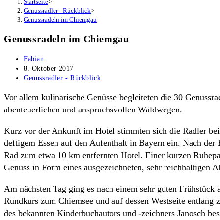
Startseite
>
Genussradler - Rückblick
>
Genussradeln im Chiemgau
Genussradeln im Chiemgau
Beitrags-
Fabian
Autor:
Beitrag
8. Oktober 2017
veröffentlicht:
Beitrags-
Genussradler - Rückblick
Kategorie:
Vor allem kulinarische Genüsse begleiteten die 30 Genussra
abenteuerlichen und anspruchsvollen Waldwegen.
Kurz vor der Ankunft im Hotel stimmten sich die Radler be
deftigem Essen auf den Aufenthalt in Bayern ein. Nach der 
Rad zum etwa 10 km entfernten Hotel. Einer kurzen Ruhepaus
Genuss in Form eines ausgezeichneten, sehr reichhaltigen A
Am nächsten Tag ging es nach einem sehr guten Frühstück a
Rundkurs zum Chiemsee und auf dessen Westseite entlang z
des bekannten Kinderbuchautors und -zeichners Janosch besi