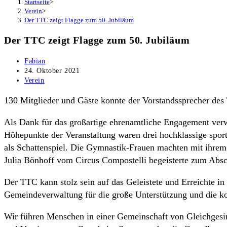
Startseite
>
Verein
>
Der TTC zeigt Flagge zum 50. Jubiläum
Der TTC zeigt Flagge zum 50. Jubiläum
Beitrags-
Fabian
Autor:
Beitrag
24. Oktober 2021
veröffentlicht:
Beitrags-
Verein
Kategorie:
130 Mitglieder und Gäste konnte der Vorstandssprecher des
Als Dank für das großartige ehrenamtliche Engagement ver
Höhepunkte der Veranstaltung waren drei hochklassige spor
als Schattenspiel. Die Gymnastik-Frauen machten mit ihrem R
Julia Bönhoff vom Circus Compostelli begeisterte zum Abs
Der TTC kann stolz sein auf das Geleistete und Erreichte i
Gemeindeverwaltung für die große Unterstützung und die ko
Wir führen Menschen in einer Gemeinschaft von Gleichgesi