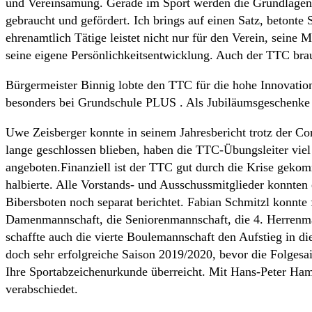
und Vereinsamung. Gerade im Sport werden die Grundlagen wi
gebraucht und gefördert. Ich brings auf einen Satz, beton
ehrenamtlich Tätige leistet nicht nur für den Verein, seine
seine eigene Persönlichkeitsentwicklung. Auch der TTC bra
Bürgermeister Binnig lobte den TTC für die hohe Innovatio
besonders bei Grundschule PLUS . Als Jubiläumsgeschenke b
Uwe Zeisberger konnte in seinem Jahresbericht trotz der Co
lange geschlossen blieben, haben die TTC-Übungsleiter viel
angeboten.Finanziell ist der TTC gut durch die Krise geko
halbierte. Alle Vorstands- und Ausschussmitglieder konnten
Bibersboten noch separat berichtet. Fabian Schmitzl konnte 
Damenmannschaft, die Seniorenmannschaft, die 4. Herrenm
schaffte auch die vierte Boulemannschaft den Aufstieg in d
doch sehr erfolgreiche Saison 2019/2020, bevor die Folges
Ihre Sportabzeichenurkunde überreicht. Mit Hans-Peter Ham
verabschiedet.