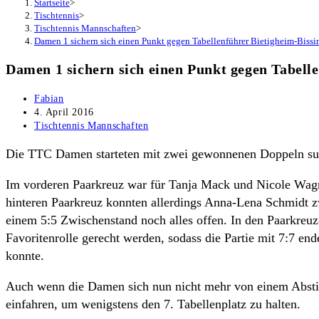
Startseite
>
Tischtennis
>
Tischtennis Mannschaften
>
Damen 1 sichern sich einen Punkt gegen Tabellenführer Bietigheim-Biss
Damen 1 sichern sich einen Punkt gegen Tabell
Beitrags-
Fabian
Autor:
Beitrag
4. April 2016
veröffentlicht:
Beitrags-
Tischtennis Mannschaften
Kategorie:
Die TTC Damen starteten mit zwei gewonnenen Doppeln super
Im vorderen Paarkreuz war für Tanja Mack und Nicole Wagner
hinteren Paarkreuz konnten allerdings Anna-Lena Schmidt z
einem 5:5 Zwischenstand noch alles offen. In den Paarkreuz
Favoritenrolle gerecht werden, sodass die Partie mit 7:7 e
konnte.
Auch wenn die Damen sich nun nicht mehr von einem Abstieg
einfahren, um wenigstens den 7. Tabellenplatz zu halten.