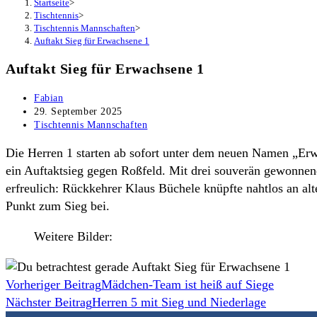
Startseite
>
Tischtennis
>
Tischtennis Mannschaften
>
Auftakt Sieg für Erwachsene 1
Auftakt Sieg für Erwachsene 1
Beitrags-
Fabian
Autor:
Beitrag
29. September 2025
veröffentlicht:
Beitrags-
Tischtennis Mannschaften
Kategorie:
Die Herren 1 starten ab sofort unter dem neuen Namen „Erwa
ein Auftaktsieg gegen Roßfeld. Mit drei souverän gewonne
erfreulich: Rückkehrer Klaus Büchele knüpfte nahtlos an alte
Punkt zum Sieg bei.
Weitere Bilder:
Weitere
Vorheriger Beitrag
Mädchen-Team ist heiß auf Siege
Nächster Beitrag
Herren 5 mit Sieg und Niederlage
Artikel