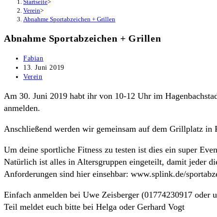
Startseite
>
Verein
>
Abnahme Sportabzeichen + Grillen
Abnahme Sportabzeichen + Grillen
Beitrags-
Fabian
Autor:
Beitrag
13. Juni 2019
veröffentlicht:
Beitrags-
Verein
Kategorie:
Am 30. Juni 2019 habt ihr von 10-12 Uhr im Hagenbachstadi
anmelden.
Anschließend werden wir gemeinsam auf dem Grillplatz in Ra
Um deine sportliche Fitness zu testen ist dies ein super Eve
Natürlich ist alles in Altersgruppen eingeteilt, damit jeder 
Anforderungen sind hier einsehbar: www.splink.de/sportabz
Einfach anmelden bei Uwe Zeisberger (01774230917 oder 
Teil meldet euch bitte bei Helga oder Gerhard Vogt