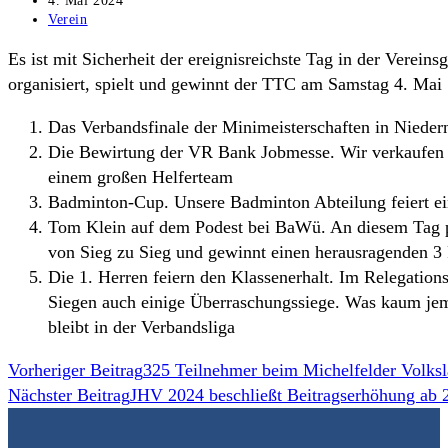
4. Mai 2024
veröffentlicht:
Beitrags-
Verein
Kategorie:
Es ist mit Sicherheit der ereignisreichste Tag in der Vereins
organisiert, spielt und gewinnt der TTC am Samstag 4. Mai
Das Verbandsfinale der Minimeisterschaften in Niedern
Die Bewirtung der VR Bank Jobmesse. Wir verkaufen 
einem großen Helferteam
Badminton-Cup. Unsere Badminton Abteilung feiert ein
Tom Klein auf dem Podest bei BaWü. An diesem Tag pa
von Sieg zu Sieg und gewinnt einen herausragenden 3 
Die 1. Herren feiern den Klassenerhalt. Im Relegation
Siegen auch einige Überraschungssiege. Was kaum jem
bleibt in der Verbandsliga
Weitere
Vorheriger Beitrag
325 Teilnehmer beim Michelfelder Volksl
Nächster Beitrag
JHV 2024 beschließt Beitragserhöhung ab 
Artikel
ansehen