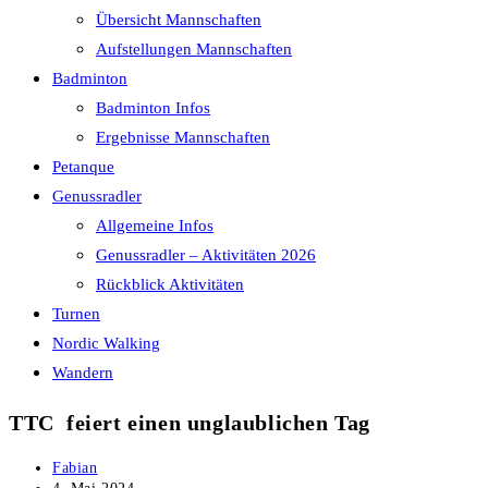
Übersicht Mannschaften
Aufstellungen Mannschaften
Badminton
Badminton Infos
Ergebnisse Mannschaften
Petanque
Genussradler
Allgemeine Infos
Genussradler – Aktivitäten 2026
Rückblick Aktivitäten
Turnen
Nordic Walking
Wandern
TTC feiert einen unglaublichen Tag
Beitrags-
Fabian
Autor:
Beitrag