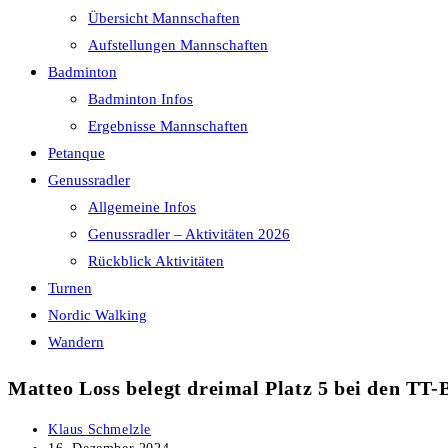
Übersicht Mannschaften
Aufstellungen Mannschaften
Badminton
Badminton Infos
Ergebnisse Mannschaften
Petanque
Genussradler
Allgemeine Infos
Genussradler – Aktivitäten 2026
Rückblick Aktivitäten
Turnen
Nordic Walking
Wandern
Matteo Loss belegt dreimal Platz 5 bei den TT
Beitrags-
Klaus Schmelzle
Autor:
Beitrag