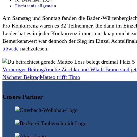
16. Dezember 2024
veröffentlicht:
Beitrags-
Tischtennis allgemein
Kategorie:
Am Samstag und Sonntag fanden die Baden-Würtenbergischen
Pro Konkurrenz waren es 32 Teilnehmer, die dann im Einze
Leider hat es in jeder Konkurrenz immer nur knapp nicht zu 
Bemerkenswert war dennoch der Sieg im Einzel Achtelfinale
ttbw.de
nachzulesen.
Weitere
Vorheriger Beitrag
Amelie Zischka und Wladi Braun sind jet
Nächster Beitrag
Matteo trifft Timo
Artikel
ansehen
Unsere Partner